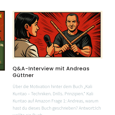
Q&A-Interview mit Andreas
Güttner
Über die Motivation hinter dem Buch „Kali
Kuntao – Techniken. Drills. Prinzipien.“ Kali
Kuntao auf Amazon Frage 1: Andreas, warum
hast du dieses Buch geschrieben? Antwort:Ich