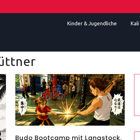
Kinder & Jugendliche
Kal
üttner
Budo Bootcamp mit Langstock,