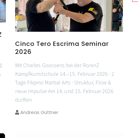
Z
Cinco Tero Escrima Seminar
2026
g
Mit Charles Goossens bei der RoninZ
,
Kampfkunstschule 14.–15. Februar 2026 · 2
Tage Filipino Martial Arts · Struktur, Flow &
neue Impulse Am 14. und 15. Februar 2026
durften
Andreas Güttner