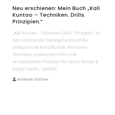
Neu erschienen: Mein Buch „Kali
Kuntao – Techniken. Drills.
Prinzipien.“
„Kali Kuntao – Techniken. Drills. Prinzipien.“ ist
das umfassende Trainingshandbuch für
philippinische Kampfkünste. Mit klaren
Techniken, praktischen Drills und
verständlichen Prinzipien für Stock, Messer &
Empty Hands – perfekt
Andreas Güttner