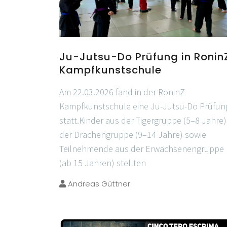
Ju-Jutsu-Do Prüfung in Ronin
Kampfkunstschule
Am 22.03.2026 fand in der RoninZ
Kampfkunstschule eine Ju-Jutsu-Do Prüfun
statt.Kinder aus der Tigergruppe (5–8 Jahre)
der Drachengruppe (9–14 Jahre) sowie
Teilnehmende aus der Erwachsenengruppe
(ab 15 Jahren) stellten
Andreas Güttner