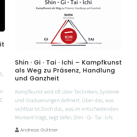
it
Shin · Gi · Tai · Ichi – Kampfkunst
als Weg zu Präsenz, Handlung
5.
und Ganzheit
er
Kampfkunst wird oft über Techniken, Systeme
nZ
und Graduierungen definiert. Über das, was
sichtbar ist.Doch das, was im entscheidenden
Moment trägt, liegt tiefer. Shin · Gi · Tai · Ichi
Andreas Güttner