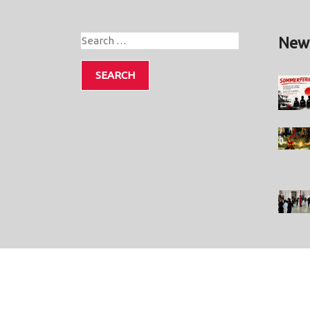
New
me