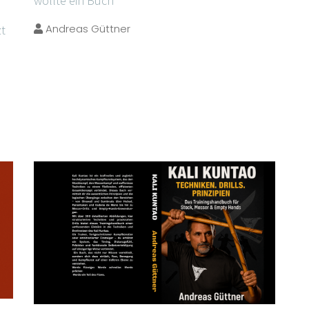
wollte ein Buch
Andreas Güttner
zt