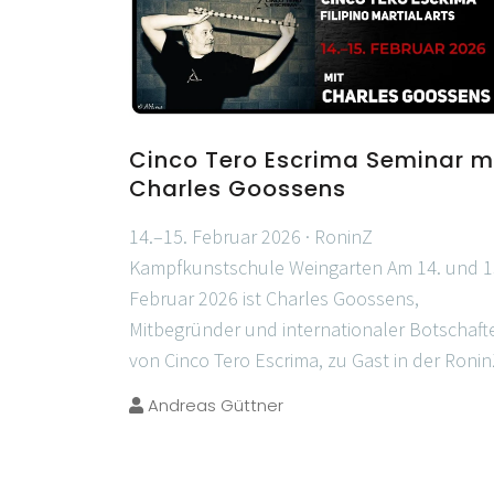
Cinco Tero Escrima Seminar m
Charles Goossens
14.–15. Februar 2026 · RoninZ
Kampfkunstschule Weingarten Am 14. und 1
Februar 2026 ist Charles Goossens,
Mitbegründer und internationaler Botschaft
von Cinco Tero Escrima, zu Gast in der Roni
Andreas Güttner