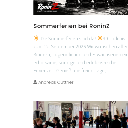
Sommerferien bei RoninZ
Die Sommerferien sind da!
30. Juli bis
zum 12. September 2026 Wir wünschen alle
Kindern, Jugendlichen und Erwachsenen ei
erholsame, sonnige und erlebnisreiche
Ferienzeit. Genießt die freien Tage,
Andreas Güttner