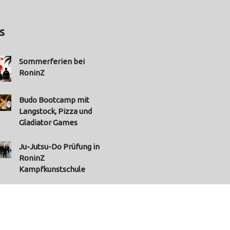
s
Sommerferien bei
RoninZ
Budo Bootcamp mit
Langstock, Pizza und
Gladiator Games
Ju-Jutsu-Do Prüfung in
RoninZ
Kampfkunstschule
hr News