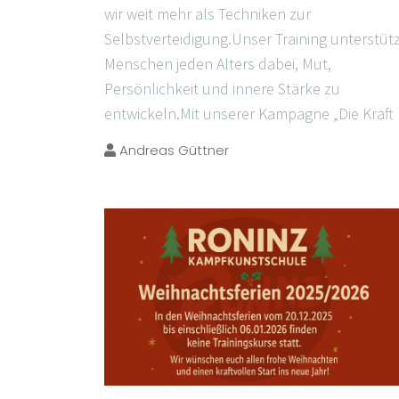
wir weit mehr als Techniken zur
Selbstverteidigung.Unser Training unterstüt
Menschen jeden Alters dabei, Mut,
Persönlichkeit und innere Stärke zu
entwickeln.Mit unserer Kampagne „Die Kraft
Andreas Güttner