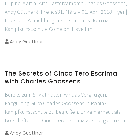
Filipino Martial Arts Eastercampmit Charles Goossens,
Andy Güttner & Friends31. März – 01. April 2018 Flyer |
Infos und Anmeldung Trainier mit uns! RoninZ
Kampfkunstschule Come on. Have fun.
Andy Guettner
The Secrets of Cinco Tero Escrima
with Charles Goossens
Bereits zum 5. Mal hatten wir das Vergnügen,
Pangulong Guro Charles Goossens in RoninZ
Kampfkunstschule zu begrüßen. Er kam erneut als
Botschafter des Cinco Tero Escrima aus Belgien nach
Andy Guettner