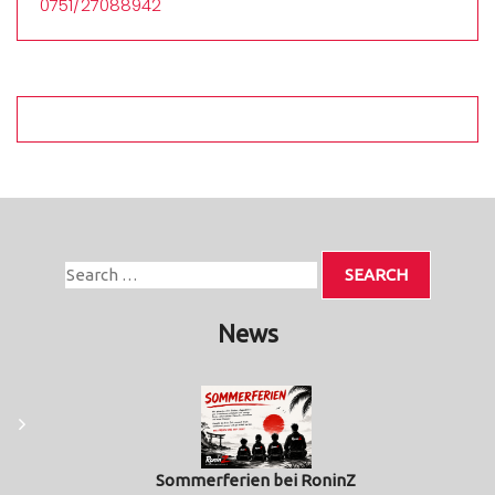
0751/27088942
News
Sommerferien bei RoninZ