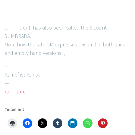
„… This drill has also been called the 6 count
SUMBRADA.
Note how the late GM expresses this drill in both stick
and empty hand versions. „
—
Kampf ist Kunst
—
ronin
z
.de
Teilen mit: