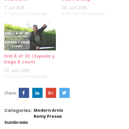
7. Juli 2018
29. Juni 2018
In "30 Days Drill Challenge"
In "30 Days Drill Challenge"
Drill 6 of 30 | Espada y
Daga 6 count
30. Juni 2018
In "30 Days Drill Challenge"
Share:
Categories:
Modern Arnis
Remy Presas
Sumbrada