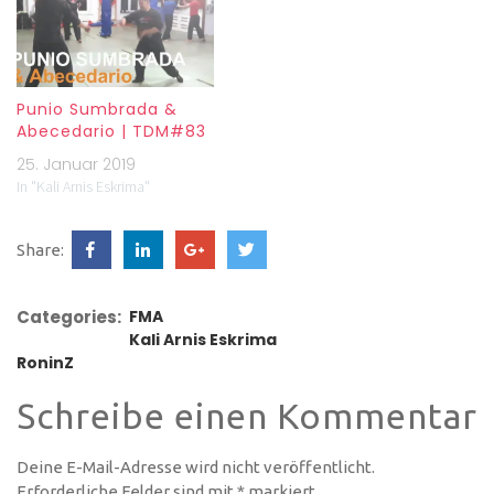
Punio Sumbrada &
Abecedario | TDM#83
25. Januar 2019
In "Kali Arnis Eskrima"
Share:
Categories:
FMA
Kali Arnis Eskrima
RoninZ
Schreibe einen Kommentar
Deine E-Mail-Adresse wird nicht veröffentlicht.
Erforderliche Felder sind mit
*
markiert