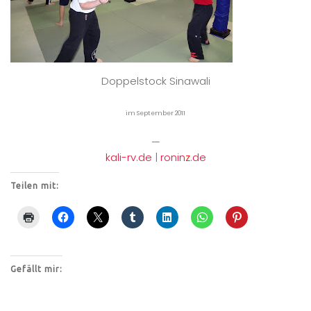
Doppelstock Sinawali
im September 2011
—
kali-rv.de
|
ronin
z
.de
Teilen mit:
Gefällt mir: