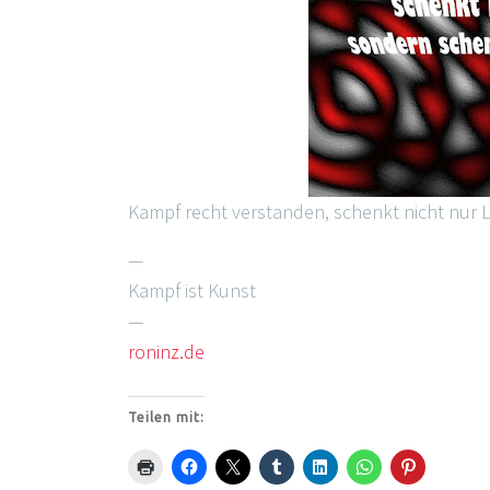
Kampf recht verstanden, schenkt nicht nur 
—
Kampf ist Kunst
—
ronin
z
.de
Teilen mit: