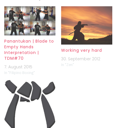
Panantukan | Blade to
Empty Hands
Working very hard
Interpretation |
TDM#70
30. September 2012
In "Zen"
7. August 2015
In "Filipino Boxing"