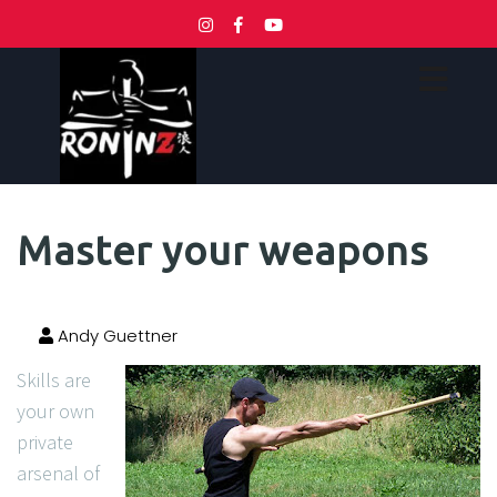
Master your weapons
Andy Guettner
Skills are
your own
private
arsenal of