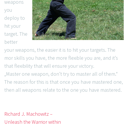
weapons
you
deploy to
hit your
target. The
better
your weapons, the easier it is to hit your targets. The
mor skills you have, the more flexible you are, and it’s
that flexibility that will ensure your victory.
„Master one weapon, don’t try to master all of them.“
The reason for this is that once you have mastered one,
then all weapons relate to the one you have mastered.
Richard J. Machowitz –
Unleash the Warrior within