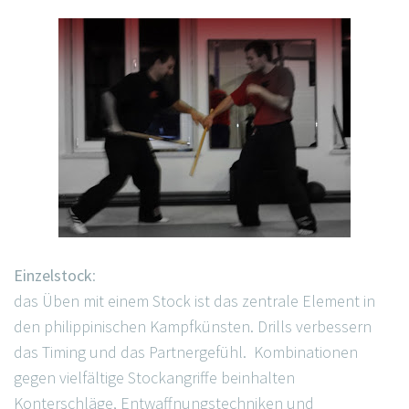
Einzelstock
:
das Üben mit einem Stock ist das zentrale Element in
den philippinischen Kampfkünsten. Drills verbessern
das Timing und das Partnergefühl. Kombinationen
gegen vielfältige Stockangriffe beinhalten
Konterschläge, Entwaffnungstechniken und