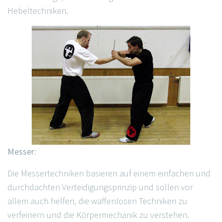
Hebeltechniken.
Messer
:
Die Messertechniken basieren auf einem einfachen und
durchdachten Verteidigungsprinzip und sollen vor
allem auch helfen, die waffenlosen Techniken zu
verfeinern und die Körpermechanik zu verstehen.