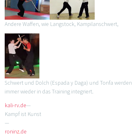
Andere Waffen, wie Langstock, Kampilanschwert,
Schwert und Dolch (Espada y Daga) und Tonfa werden
immer wieder in das Training integriert.
kali-rv.de
—
Kampf ist Kunst
—
ronin
z
.de