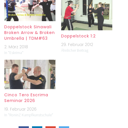
Doppelstock Sinawali
Broken Arrow & Broken
Doppelstock 1:2
Umbrella | TDM#63
29. Februar 2012
2. März 2018
Ähnlicher Beitrag
In "Eskrima"
Cinco Tero Escrima
Seminar 2026
19. Februar 2026
In "RoninZ Kampfkunstschule"