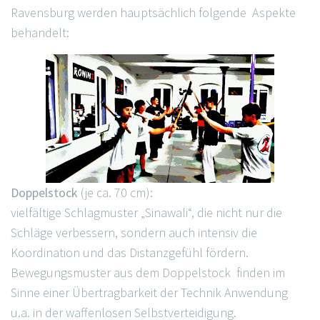
Ravensburg werden hauptsächlich folgende Aspekte
behandelt:
Doppelstock
(je ca. 70 cm):
vielfältige Schlagmuster „Sinawali“, die nicht nur die
Schläge verbessern, sondern auch intensiv die
Koordination und das Distanzgefühl fördern.
Bewegungsmuster aus dem Doppelstock finden im
Sinne einer Übertragbarkeit der Technik Anwendung
u.a. in der waffenlosen Selbstverteidigung.