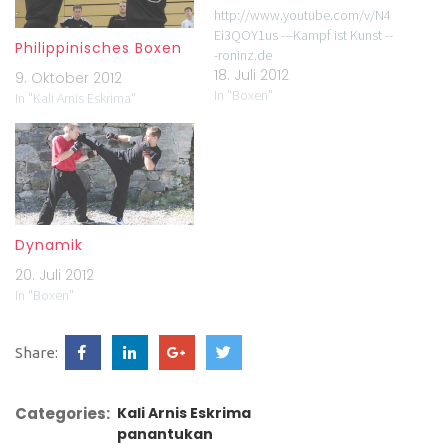
http://www.youtube.com/v/N4
Ei3QOY1us ---Kampf ist Kunst --
Philippinisches Boxen
-roninz.de
18. Juli 2012
9. Oktober 2012
In "Boxen"
In "Kali Arnis Eskrima"
Dynamik
20. Juli 2012
In "Boxen"
Share:
Categories:
Kali Arnis Eskrima
panantukan