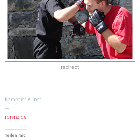
redirect
—
Kampf ist Kunst
—
ronin
z
.de
Teilen mit: