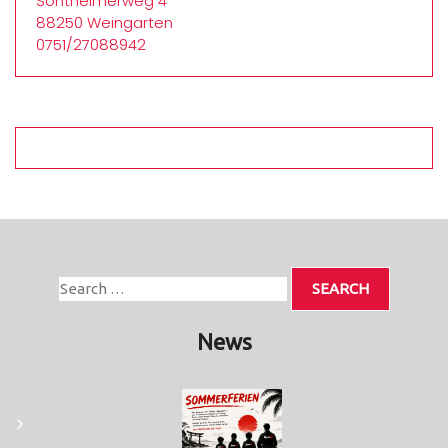
Sontheimerweg 4
88250 Weingarten
0751/27088942
News