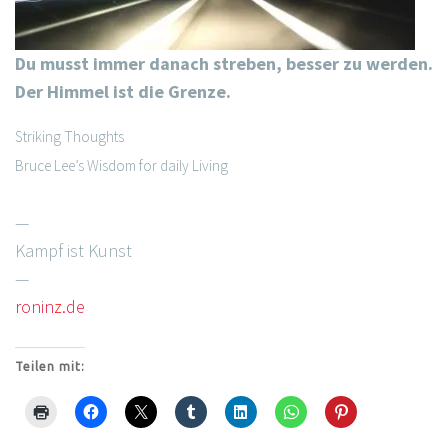
Du musst immer danach streben, besser zu werden.
Der Himmel ist die Grenze.
Striking Thoughts
Bruce Lee’s Wisdom for daily Living
—
Kampf ist Kunst
—
ronin
z
.de
Teilen mit: