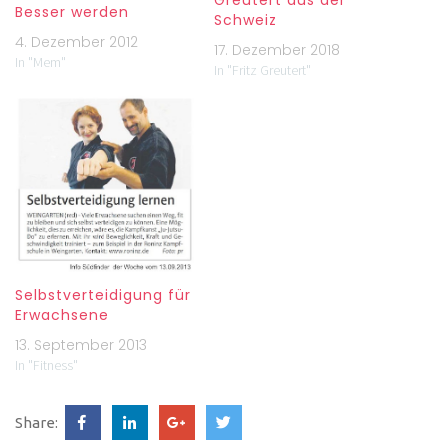
Greutert aus der
Besser werden
Schweiz
4. Dezember 2012
17. Dezember 2018
In "Mem"
In "Fritz Greutert"
Selbstverteidigung für
Erwachsene
13. September 2013
In "Fitness"
Share: