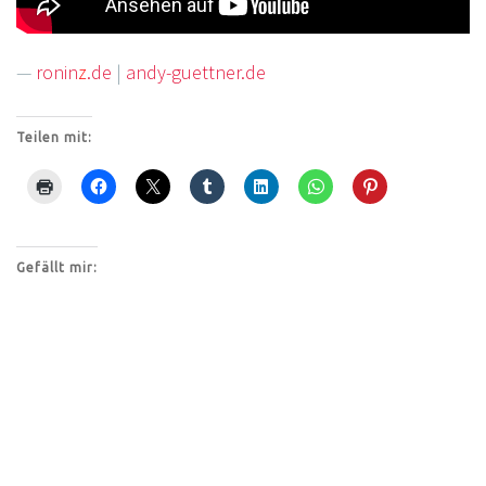
—
ronin
z
.de
|
andy-guettner.de
Teilen mit:
Gefällt mir: