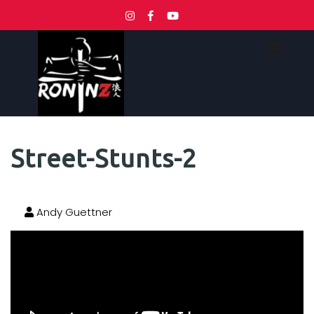
Street-Stunts-2
Andy Guettner