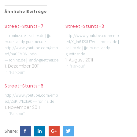
Ähnliche Beiträge
Street-Stunts-7
Street-Stunts-3
--- roninz.de | kali-rv.de | jjd-
http://www.youtube.com/emb
rv.de | andy-guettner.de
ed/X_in6J2XU7w --- roninz.de |
http://www.youtube.com/emb
kali-rv.de | jjd-rv.de | andy-
ed/haCFM3NLpdo
guettner.de
1. August 2011
— roninz.de | andy-guettner.de
1. Dezember 2011
In "Parkour"
In "Parkour"
Street-Stunts-6
http://www.youtube.com/emb
ed/ZsKlLYkzk90 --- roninz.de
1. November 2011
In "Parkour"
Share: