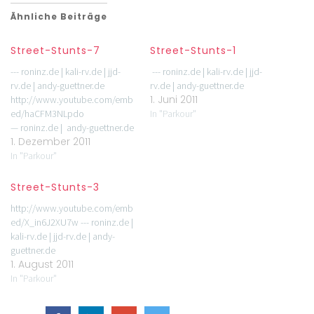
Ähnliche Beiträge
Street-Stunts-7
Street-Stunts-1
--- roninz.de | kali-rv.de | jjd-
--- roninz.de | kali-rv.de | jjd-
rv.de | andy-guettner.de
rv.de | andy-guettner.de
1. Juni 2011
http://www.youtube.com/emb
ed/haCFM3NLpdo
In "Parkour"
— roninz.de | andy-guettner.de
1. Dezember 2011
In "Parkour"
Street-Stunts-3
http://www.youtube.com/emb
ed/X_in6J2XU7w --- roninz.de |
kali-rv.de | jjd-rv.de | andy-
guettner.de
1. August 2011
In "Parkour"