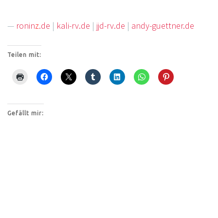
—
ronin
z
.de
|
kali-rv.de
|
jjd-rv.de
|
andy-guettner.de
Teilen mit:
Gefällt mir: