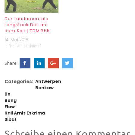
Der fundamentale
Langstock Drill aus
dem Kali | TDM#65
14. Mai 2018
In "Kali Arnis Eskrima"
Share:
Categories:
Antwerpen
Bankaw
Bo
Bong
Flow
Kali Arnis Eskrima
Sibat
Schreibe einen Kommentar