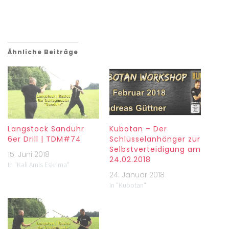
Ähnliche Beiträge
Langstock Sanduhr
Kubotan – Der
6er Drill | TDM#74
Schlüsselanhänger zur
Selbstverteidigung am
15. Juni 2018
24.02.2018
In "Kali Arnis Eskrima"
24. Januar 2018
In "Kubotan"