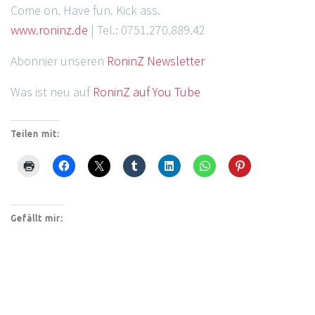
Come on. Have fun. Kick ass.
www.ronin
z
.de
| Tel.: 0751.270.889.42
Abonnier unseren
Ronin
Z
Newsletter
Was ist neu auf
Ronin
Z
auf You Tube
Teilen mit:
Gefällt mir: