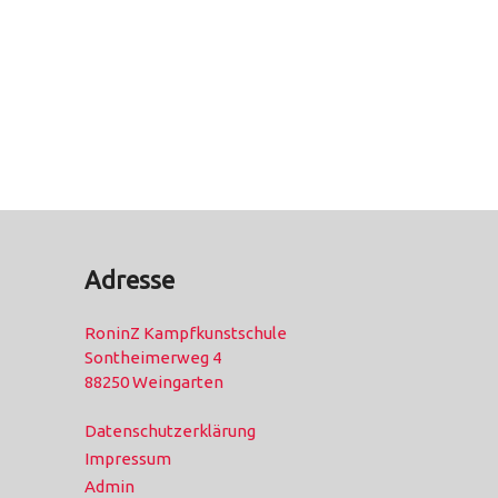
Adresse
RoninZ Kampfkunstschule
Sontheimerweg 4
88250 Weingarten
Datenschutzerklärung
Impressum
Admin