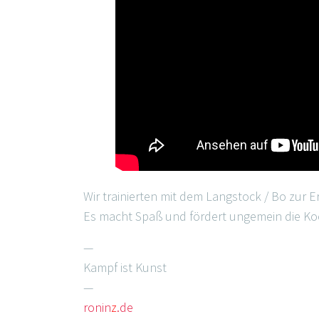
Wir trainierten mit dem Langstock / Bo zur E
Es macht Spaß und fördert ungemein die Ko
—
Kampf ist Kunst
—
ronin
z
.de