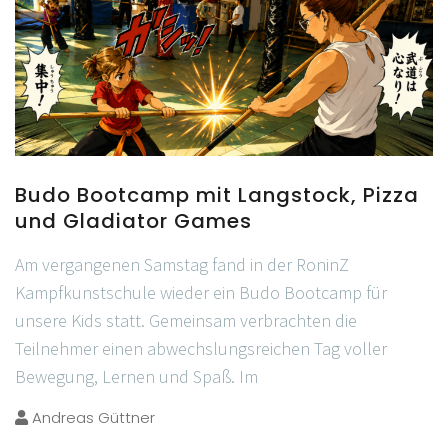
Budo Bootcamp mit Langstock, Pizza
und Gladiator Games
Am vergangenen Samstag fand in der RoninZ
Kampfkunstschule wieder ein Budo Bootcamp für
unsere Kids statt. Gemeinsam verbrachten die
Teilnehmer einen abwechslungsreichen Tag voller
Bewegung, Lernen und Spaß. Im
Andreas Güttner