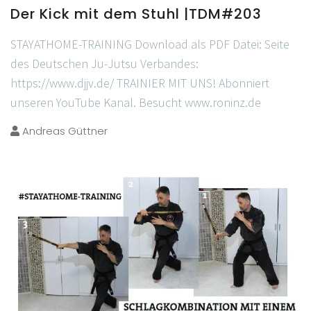
Der Kick mit dem Stuhl |TDM#203
STAYATHOME-TRAINING Download als PDF Datei: Seite
des Deutschen Ju-Jutsu Verbandes:
https://www.djjv.de/ TRAINIER MIT UNS! Abonniert
unseren YouTube Kanal. Besucht www.roninz.de
Andreas Güttner