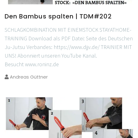
Den Bambus spalten | TDM#202
SCHLAGKOMBINATION MIT EINEMSTOCK STAYATHOME-
TRAINING Download als PDF Datei: Seite des Deutschen
Ju-Jutsu Verbandes: https://www.djjv.de/ TRAINIER MIT
UNS! Abonniert unseren YouTube Kanal.
Besucht www.roninz.de
Andreas Güttner