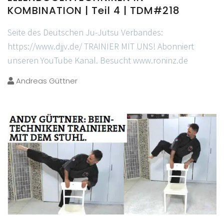
KOMBINATION | Teil 4 | TDM#218
Seite des Deutschen Ju-Jutsu Verbandes:
https://www.djjv.de/ TRAINIER MIT UNS! Abonniert
unseren YouTube Kanal. Besucht www.roninz.de
Andreas Güttner