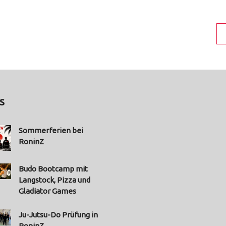
s
Sommerferien bei
RoninZ
Budo Bootcamp mit
Langstock, Pizza und
Gladiator Games
Ju-Jutsu-Do Prüfung in
RoninZ