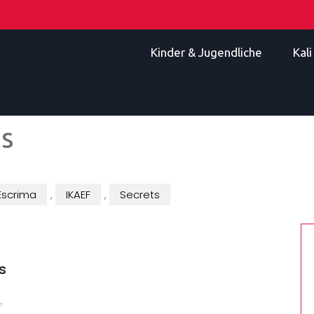
Kinder & Jugendliche
Kal
ts
Escrima
,
IKAEF
,
Secrets
s
,