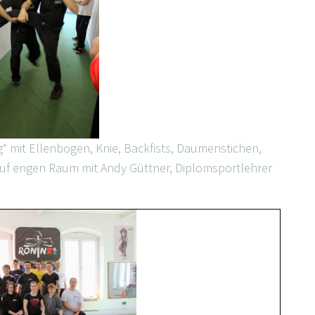
ng“ mit Ellenbogen, Knie, Backfists, Daumenstichen,
auf engen Raum mit Andy Güttner, Diplomsportlehrer