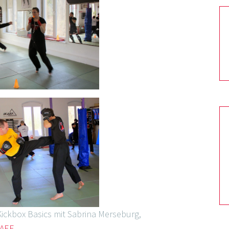
Kickbox Basics mit Sabrina Merseburg,
KAEF
.