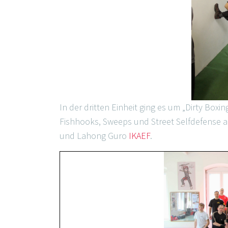
In der dritten Einheit ging es um „Dirty Boxi
Fishhooks, Sweeps und Street Selfdefense 
und Lahong Guro
IKAEF
.