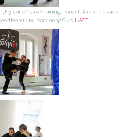
m „Fightness“ Zirkeltraining, Panantukan und Sikaran
. Sportlehrer und Madunong Guro
IKAEF
.