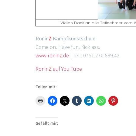
Vielen Dank an alle Teilnehmer vom 
Ronin
Z
Kampfkunstschule
Come on. Have fun. Kick ass.
www.ronin
z
.de
| Tel.: 0751.270.889.42
Ronin
Z
auf You Tube
Teilen mit:
Gefällt mir: