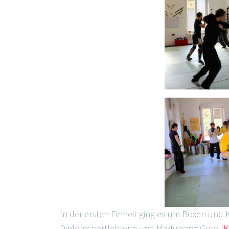
In der ersten Einheit ging es um Boxen und 
Diplomsportlehrerin und Madunong Guro
I