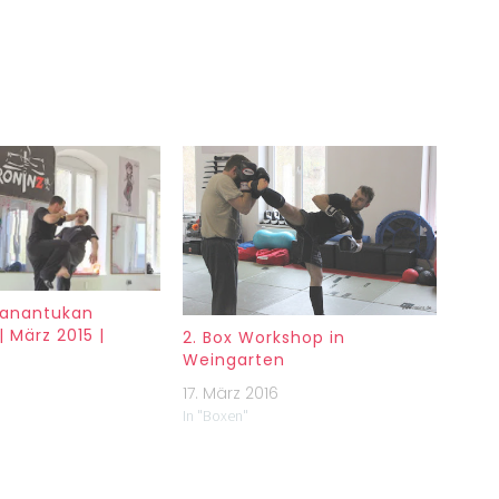
Panantukan
 März 2015 |
2. Box Workshop in
Weingarten
17. März 2016
In "Boxen"