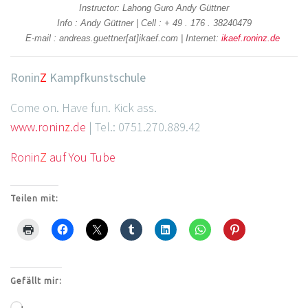
Instructor: Lahong Guro Andy Güttner
Info : Andy Güttner | Cell : + 49 . 176 . 38240479
E-mail : andreas.guettner[at]ikaef.com | Internet:
ikaef.roninz.de
Ronin
Z
Kampfkunstschule
Come on. Have fun. Kick ass.
www.ronin
z
.de
| Tel.: 0751.270.889.42
Ronin
Z
auf You Tube
Teilen mit:
Gefällt mir: