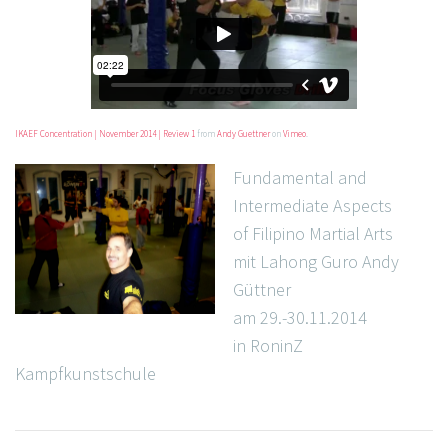
IKAEF Concentration | November 2014 | Review 1
from
Andy Guettner
on
Vimeo
.
Fundamental and
Intermediate Aspects
of Filipino Martial Arts
mit Lahong Guro Andy
Güttner
am 29.-30.11.2014
in RoninZ
Kampfkunstschule