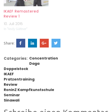
IKAEF Remastered
Review 1
10. Juli 2015
In "Andy Güttner"
Share:
Categories:
Concentration
Daga
Doppelstock
IKAEF
Pratzentraining
Review
RoninZ Kampfkunstschule
Seminar
Sinawali