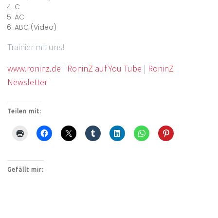
C
AC
ABC (Video)
Trainier mit uns!
www.ronin
z
.de
|
Ronin
Z
auf You Tube
|
Ronin
Z
Newsletter
Teilen mit:
Gefällt mir: