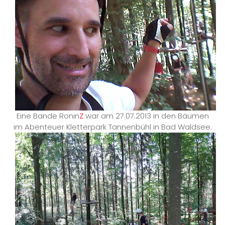
Eine Bande Ronin
Z
war am 27.07.2013 in den Bäumen
im Abenteuer Kletterpark Tannenbühl in Bad Waldsee.