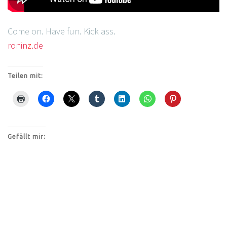
Come on. Have fun. Kick ass.
ronin
z
.de
Teilen mit:
Gefällt mir: