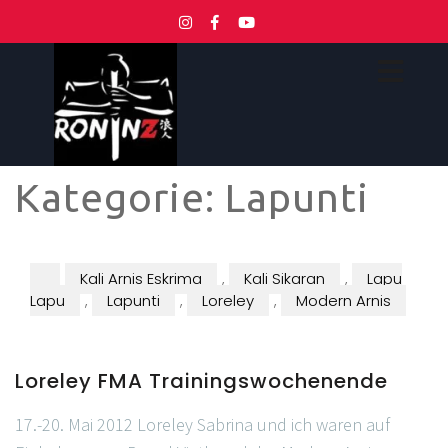
Kategorie:
Lapunti
Kali Arnis Eskrima
,
Kali Sikaran
,
Lapu
Lapu
,
Lapunti
,
Loreley
,
Modern Arnis
Loreley FMA Trainingswochenende
17.-20. Mai 2012 Loreley Sabrina und ich waren auf