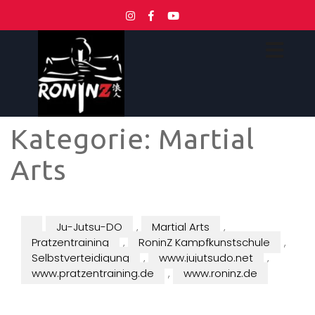
Kategorie:
Martial
Arts
Ju-Jutsu-DO
,
Martial Arts
,
Pratzentraining
,
RoninZ Kampfkunstschule
,
Selbstverteidigung
,
www.jujutsudo.net
,
www.pratzentraining.de
,
www.roninz.de