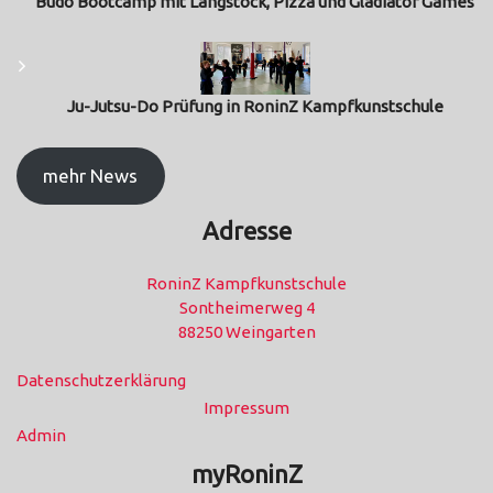
Budo Bootcamp mit Langstock, Pizza und Gladiator Games
Ju-Jutsu-Do Prüfung in RoninZ Kampfkunstschule
mehr News
Adresse
RoninZ Kampfkunstschule
Sontheimerweg 4
88250 Weingarten
Datenschutzerklärung
Impressum
Admin
myRoninZ