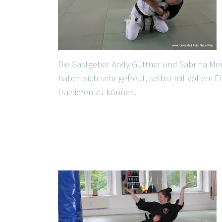
Die Gastgeber Andy Güttner und Sabrina Me
haben sich sehr gefreut, selbst mit vollem E
trainieren zu können.