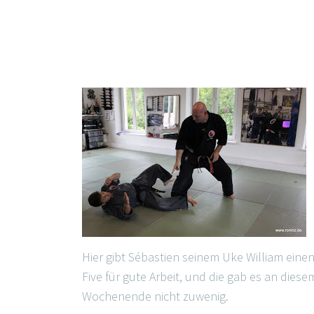
Hier gibt Sébastien seinem Uke William eine
Five für gute Arbeit, und die gab es an diese
Wochenende nicht zuwenig.