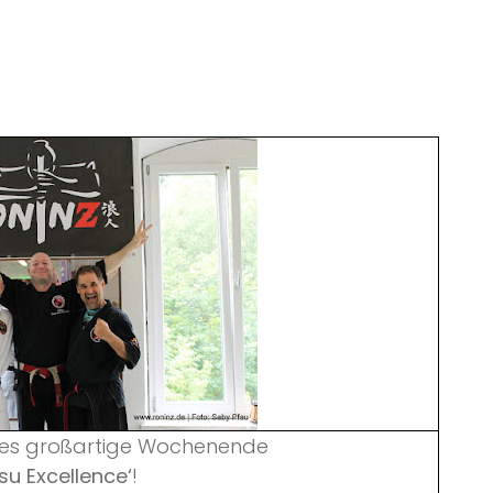
eses großartige Wochenende
tsu Excellence‘
!