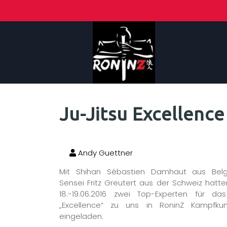
Ju-Jitsu Excellenc
Andy Guettner
Mit Shihan Sébastien Damhaut aus Bel
Sensei Fritz Greutert aus der Schweiz hatt
18.-19.06.2016 zwei Top-Experten für d
„Excellence“ zu uns in RoninZ Kampfkun
eingeladen.