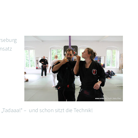
rseburg
insatz
„Tadaaa!“ – und schon sitzt die Technik!