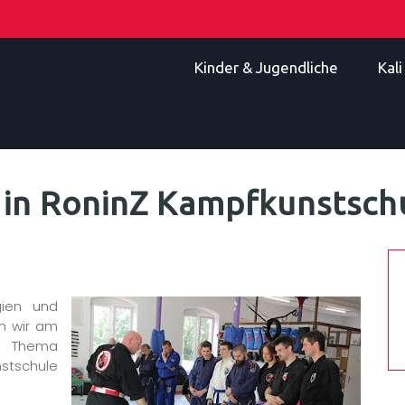
Kinder & Jugendliche
Kal
e in RoninZ Kampfkunstsch
gien und
en wir am
as Thema
stschule