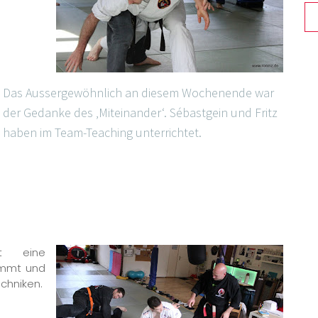
Das Aussergewöhnlich an diesem Wochenende war
der Gedanke des ‚Miteinander‘. Sébastgein und Fritz
haben im Team-Teaching unterrichtet.
t eine
immt und
echniken.