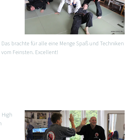
Das brachte für alle eine Menge Spaß und Techniken
vom Feinsten. Excellent!
n High
m