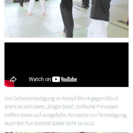
Um Selbstverteidigung im Kampf Stock gegen Stock
dreht es sich beim „Single Stick“. Einfache Prinzipien
treffen dabei auf ausgefeilte Konzepte zur Verteidigung.
Auch der Fun kommt dabei nicht zu kurz.