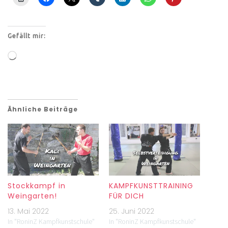
Gefällt mir:
Ähnliche Beiträge
Stockkampf in
KAMPFKUNSTTRAINING
Weingarten!
FÜR DICH
13. Mai 2022
25. Juni 2022
In "RoninZ Kampfkunstschule"
In "RoninZ Kampfkunstschule"