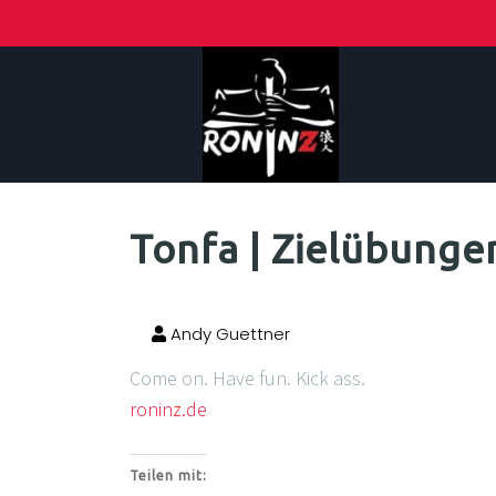
Tonfa | Zielübungen
Andy Guettner
Come on. Have fun. Kick ass.
ronin
z
.de
Teilen mit: