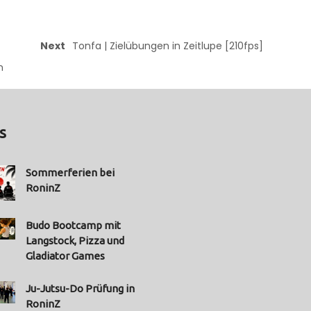
Next
Tonfa | Zielübungen in Zeitlupe [210fps]
n
s
Sommerferien bei
RoninZ
Budo Bootcamp mit
Langstock, Pizza und
Gladiator Games
Ju-Jutsu-Do Prüfung in
RoninZ