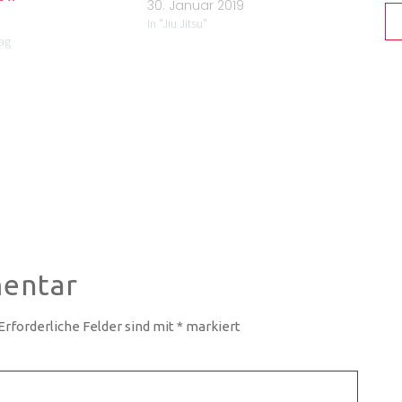
30. Januar 2019
In "Jiu Jitsu"
rag
entar
Erforderliche Felder sind mit
*
markiert