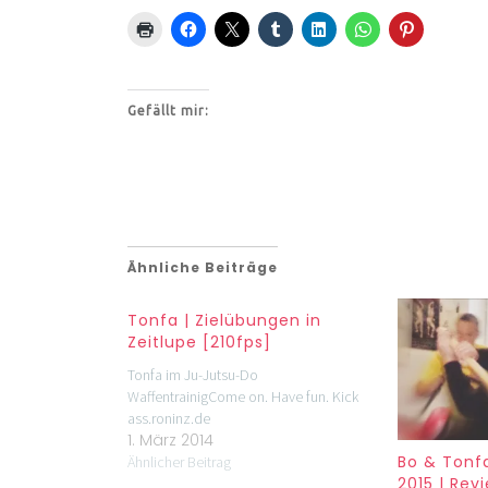
Gefällt mir:
Ähnliche Beiträge
Tonfa | Zielübungen in
Zeitlupe [210fps]
Tonfa im Ju-Jutsu-Do
WaffentrainigCome on. Have fun. Kick
ass.roninz.de
1. März 2014
Bo & Tonf
Ähnlicher Beitrag
2015 | Rev