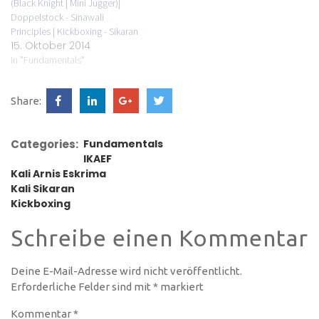
(Black Knight | Mini Jugger)|
Doppelstock - Sinawali
Principles | Kickboxing - Sikaran
15. Oktober 2014
Drills | waffenlose Techniken -
Kadena de ManoCome on.
In "Fundamentals"
Have fun. Kick
ass.www.roninz.de | Tel.:
Share:
0751.270.889.42NewsletterRoni
nZ auf You Tube
Categories:
Fundamentals
IKAEF
Kali Arnis Eskrima
Kali Sikaran
Kickboxing
Schreibe einen Kommentar
Deine E-Mail-Adresse wird nicht veröffentlicht.
Erforderliche Felder sind mit
*
markiert
Kommentar
*