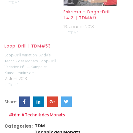
In "TDM"
Eskrima – Daga-Drill
1.4.2. | TDM#9
13. Januar 2013
In "TDM"
Loop-Drill | TDM#53
Loop-Drill Variation Andy's
Technik des Monats: Loop-Drill
Variation N°1 ---Kampf ist
Kunst---roninz.de
2. Juni 2013
In "tdm"
Share:
#tdm
#Technik des Monats
Categories:
TDM
Technik des Monats