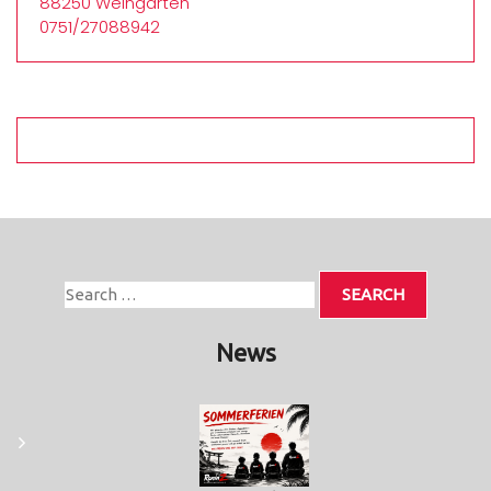
88250 Weingarten
0751/27088942
News