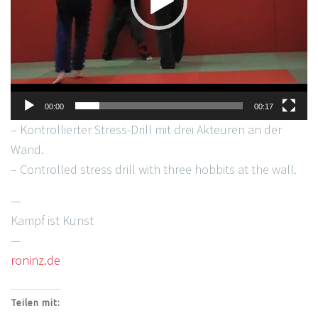
00:00
00:17
– Kontrollierter Stress-Drill mit drei Akteuren an der
Wand.
– Controlled stress drill with three hobbits at the wall.
—
Kampf ist Kunst
—
ronin
z
.de
Teilen mit: