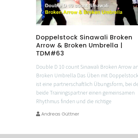
Doppelstock Sinawali Broken
Arrow & Broken Umbrella |
TDM#63
Double D 10 count Sinawali Broken Arrow a
Broken Umbrella Das Üben mit Doppelstoc
ist eine partnerschaftlich Übungsform, bei d
beide Trainingspartner einen gemeinsamen
Rhythmus finden und die richtige
Andreas Güttner