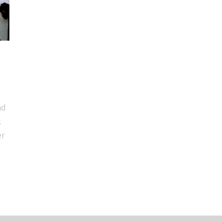
nd
k
er