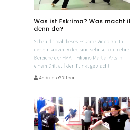
Was ist Eskrima? Was macht i
denn da?
Schau dir mal dieses Eskrima Video an! In
diesem kurzen Video sind sehr schön mehre
Bereiche der FMA – Filipino Martial Arts in
einem Drill auf den Punkt gebracht.
Andreas Güttner