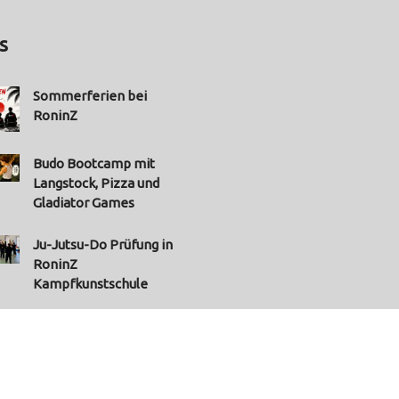
s
Sommerferien bei
RoninZ
Budo Bootcamp mit
Langstock, Pizza und
Gladiator Games
Ju-Jutsu-Do Prüfung in
RoninZ
Kampfkunstschule
hr News