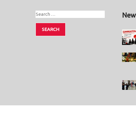
New
me