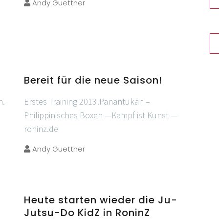
Andy Guettner
Bereit für die neue Saison!
n.
Erstes Training 2013!Panantukan –
Philippinisches Boxen —Kampf ist Kunst —
roninz.de
Andy Guettner
Heute starten wieder die Ju-
Jutsu-Do KidZ in RoninZ