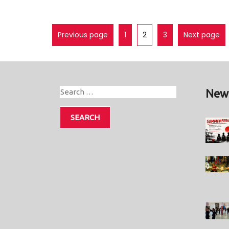
Previous page
1
2
3
Next page
New