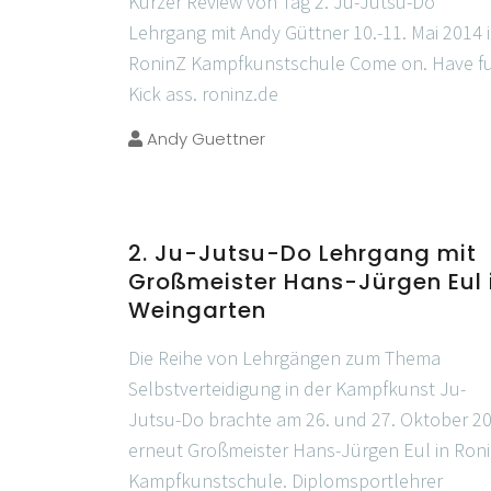
Kurzer Review von Tag 2. Ju-Jutsu-Do
Lehrgang mit Andy Güttner 10.-11. Mai 2014 
RoninZ Kampfkunstschule Come on. Have f
Kick ass. roninz.de
Andy Guettner
2. Ju-Jutsu-Do Lehrgang mit
Großmeister Hans-Jürgen Eul 
Weingarten
Die Reihe von Lehrgängen zum Thema
Selbstverteidigung in der Kampfkunst Ju-
Jutsu-Do brachte am 26. und 27. Oktober 2
erneut Großmeister Hans-Jürgen Eul in Ron
Kampfkunstschule. Diplomsportlehrer