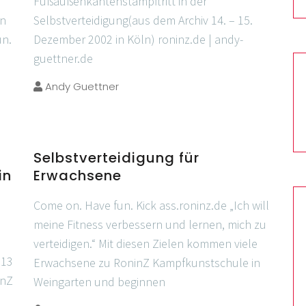
Fußaußenkantenstampftritt in der
in
Selbstverteidigung(aus dem Archiv 14. – 15.
un.
Dezember 2002 in Köln) roninz.de | andy-
guettner.de
Andy Guettner
Selbstverteidigung für
in
Erwachsene
Come on. Have fun. Kick ass.roninz.de „Ich will
meine Fitness verbessern und lernen, mich zu
verteidigen.“ Mit diesen Zielen kommen viele
013
Erwachsene zu RoninZ Kampfkunstschule in
inZ
Weingarten und beginnen