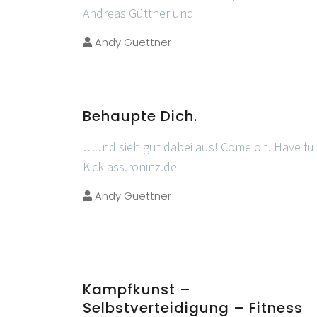
Andreas Güttner und
Andy Guettner
Behaupte Dich.
…und sieh gut dabei aus! Come on. Have fu
Kick ass.roninz.de
Andy Guettner
Kampfkunst –
Selbstverteidigung – Fitness