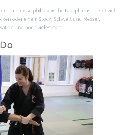
en. Und diese philippinische Kampfkunst bietet viel
töcken oder einem Stock, Schwert und Messer,
isation und noch vieles mehr.
-Do