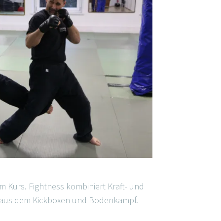
m Kurs. Fightness kombiniert Kraft- und
 aus dem Kickboxen und Bodenkampf.