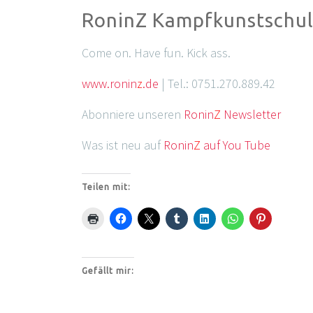
RoninZ Kampfkunstschu
Come on. Have fun. Kick ass.
www.ronin
z
.de
| Tel.: 0751.270.889.42
Abonniere unseren
Ronin
Z
Newsletter
Was ist neu auf
Ronin
Z
auf You Tube
Teilen mit:
Gefällt mir: