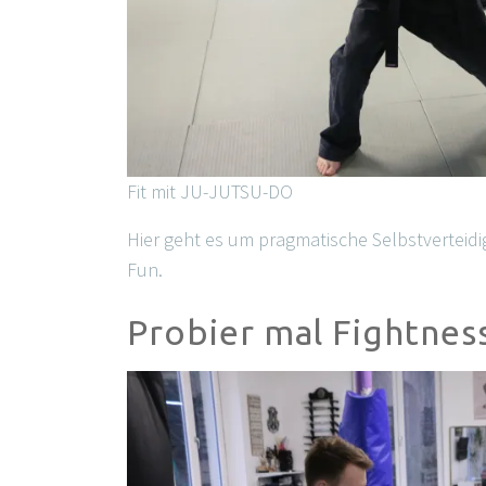
Fit mit JU-JUTSU-DO
Hier geht es um pragmatische Selbstverteid
Fun.
Probier mal Fightnes