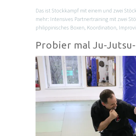
Das ist Stockkampf mit einem und zwei Stöck
mehr: Intensives Partnertraining mit zwei S
philippinisches Boxen, Koordination, Improv
Probier mal Ju-Jutsu