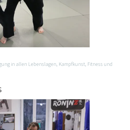
igung in allen Lebenslagen, Kampfkunst, Fitness und
s