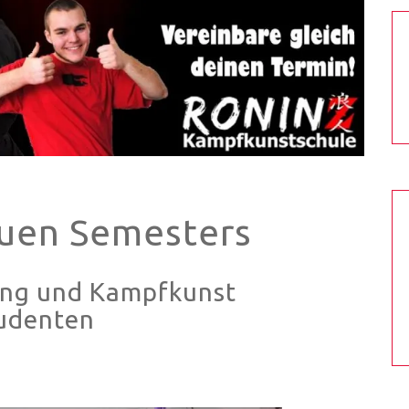
euen Semesters
gung und Kampfkunst
tudenten