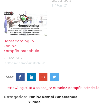
20. Juli 2012
In "RoninZ"
Homecoming in
RoninZ
Kampfkunstschule
23. Mai 2021
In "RoninZ Kampfkunstschule"
Share:
#Bowling 2018
#palace_rv
#RoninZ Kampfkunstschule
Categories:
RoninZ Kampfkunstschule
x-mas