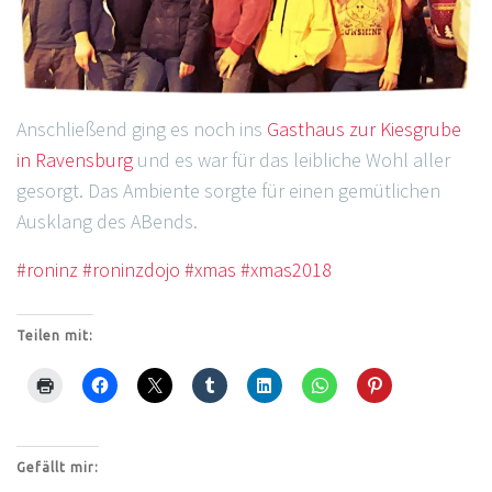
Anschließend ging es noch ins
Gasthaus zur Kiesgrube
in Ravensburg
und es war für das leibliche Wohl aller
gesorgt. Das Ambiente sorgte für einen gemütlichen
Ausklang des ABends.
#roninz
#roninzdojo
#xmas
#xmas2018
Teilen mit:
Gefällt mir: