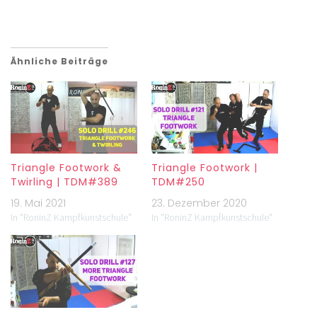
Ähnliche Beiträge
Triangle Footwork &
Triangle Footwork |
Twirling | TDM#389
TDM#250
19. Mai 2021
23. Dezember 2020
In "RoninZ Kampfkunstschule"
In "RoninZ Kampfkunstschule"