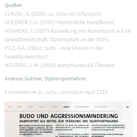
Quellen:
CLAUSS , A. (2005): Ju-Jutsu im Schulsport
GOLDNER, C.G. (1991): Fernöstliche Kampfkunst
HENNEKE, T. (2007) Auswirkung von Kampfsport auf die
Gewaltbereitschaft, Diplomarbeit an der DSHS
PILZ, G.A. (2001): Judo – eine Chance in der
Gewaltprävention?
WOLTERS, J.-M. (1992): Kampfkunst als Therapie.
Andreas Güttner, Diplomsportlehrer
Erschienen im Ju-Jutsu-Journal im April 2010