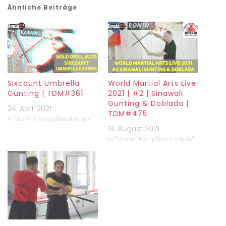
Ähnliche Beiträge
Sixcount Umbrella
World Martial Arts Live
Gunting | TDM#361
2021 | #2 | Sinawali
Gunting & Doblada |
24. April 2021
TDM#475
In "RoninZ Kampfkunstschule"
13. August 2021
In "RoninZ Kampfkunstschule"