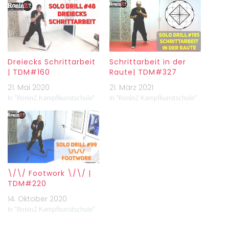
Dreiecks Schrittarbeit
Schrittarbeit in der
| TDM#160
Raute| TDM#327
21. Mai 2020
21. März 2021
In "RoninZ Kampfkunstschule"
In "RoninZ Kampfkunstschule"
\/\/ Footwork \/\/ |
TDM#220
14. Oktober 2020
In "RoninZ Kampfkunstschule"