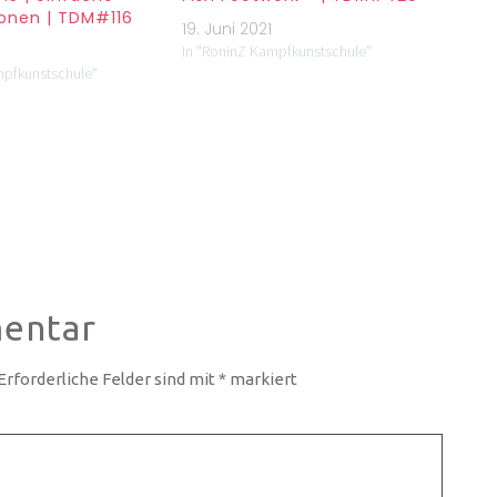
onen | TDM#116
19. Juni 2021
In "RoninZ Kampfkunstschule"
mpfkunstschule"
entar
Erforderliche Felder sind mit
*
markiert