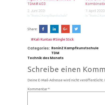
TDM#403
Kombinati
2. Juni 2021
7. April 2020
In "RoninZ Kampfkunstschule"
In "RoninZ Ka
Share:
#Kali Kuntao
#Single Stick
Categories:
RoninZ Kampfkunstschule
TDM
Technik des Monats
Schreibe einen Komm
Deine E-Mail-Adresse wird nicht veröffentlicht.
Kommentar
*