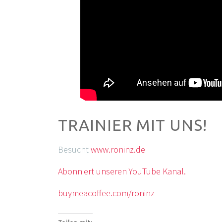
TRAINIER MIT UNS!
Besucht
www.roninz.de
Abonniert unseren YouTube Kanal.
buymeacoffee.com/roninz