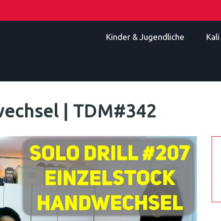
Kinder & Jugendliche
Kal
dwechsel | TDM#342