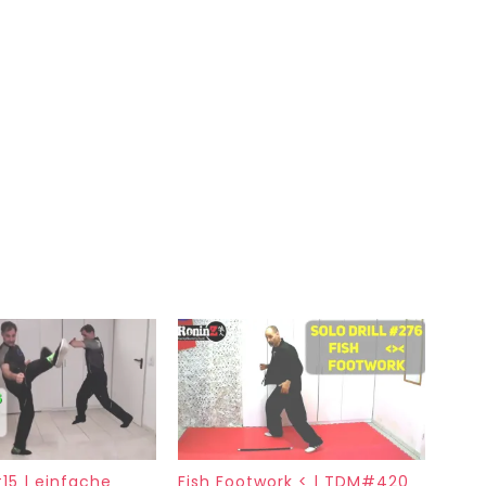
#15 | einfache
Fish Footwork < | TDM#420