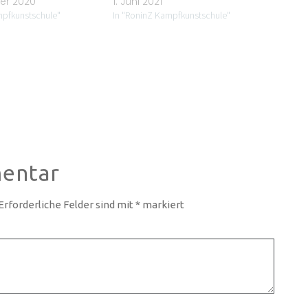
er 2020
1. Juni 2021
mpfkunstschule"
In "RoninZ Kampfkunstschule"
entar
Erforderliche Felder sind mit
*
markiert