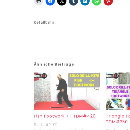
Gefällt mir:
Ähnliche Beiträge
Fish Footwork < | TDM#420
Triangle F
TDM#250
19. Juni 2021