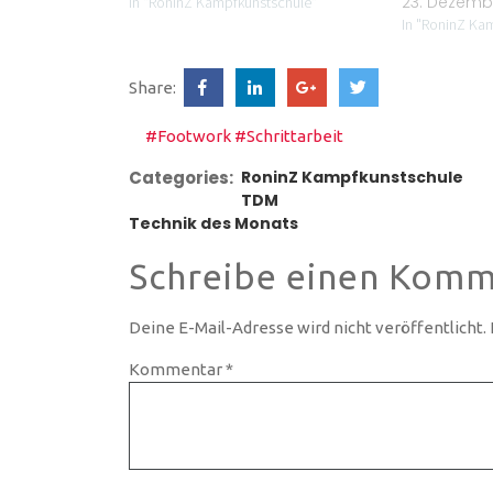
23. Dezemb
In "RoninZ Kampfkunstschule"
In "RoninZ Ka
Share:
#Footwork
#Schrittarbeit
Categories:
RoninZ Kampfkunstschule
TDM
Technik des Monats
Schreibe einen Komm
Deine E-Mail-Adresse wird nicht veröffentlicht.
Kommentar
*