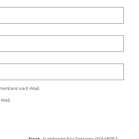
entare via E-Mail.
Mail.
Next
Sumbrada Box Patterns |TDM#257