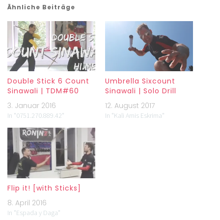
Ähnliche Beiträge
Double Stick 6 Count
Umbrella Sixcount
Sinawali | TDM#60
Sinawali | Solo Drill
3. Januar 2016
12. August 2017
In "0751.270.889.42"
In "Kali Arnis Eskrima"
Flip it! [with Sticks]
8. April 2016
In "Espada y Daga"