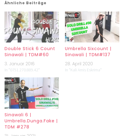
Ähnliche Beiträge
Double Stick 6 Count
Umbrella Sixcount |
Sinawali | TDM#60
Sinawali | TDM#137
3. Januar 2016
28. April 2020
In "0751.270.889.42"
In "Kali Arnis Eskrima"
Sinawali 6 |
Umbrella.Dunga.Fake |
TDM #278
31. Januar 2021