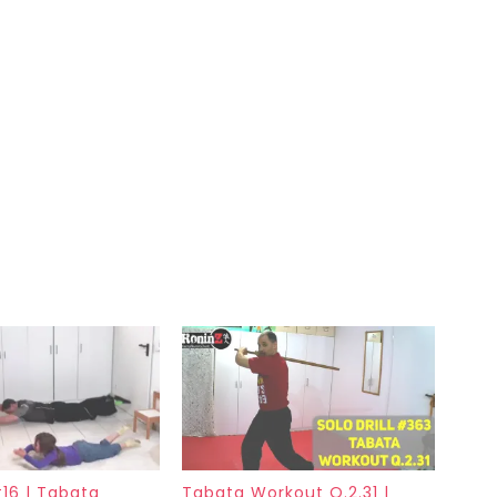
#16 | Tabata
Tabata Workout Q.2.31 |