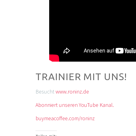
TRAINIER MIT UNS!
Besucht
www.roninz.de
Abonniert unseren YouTube Kanal.
buymeacoffee.com/roninz