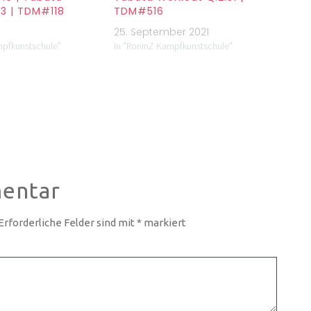
3 | TDM#118
TDM#516
0
25. September 2021
mpfkunstschule"
In "RoninZ Kampfkunstschule"
entar
Erforderliche Felder sind mit
*
markiert