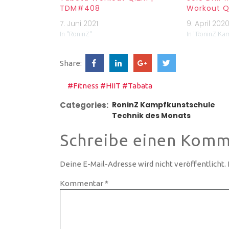
TDM#408
Workout Q
7. Juni 2021
9. April 202
In "RoninZ"
In "RoninZ Ka
Share:
#Fitness
#HIIT
#Tabata
Categories:
RoninZ Kampfkunstschule
Technik des Monats
Schreibe einen Komm
Deine E-Mail-Adresse wird nicht veröffentlicht.
Kommentar
*