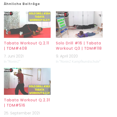
Ähnliche Beiträge
Tabata Workout Q.2.11
Solo Drill #16 | Tabata
| TDM#408
Workout Q3 | TDM#118
7. Juni 2021
9. April 2020
In "RoninZ"
In "RoninZ Kampfkunstschule"
Tabata Workout Q.2.31
| TDM#516
25. September 2021