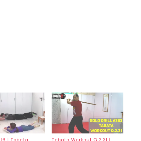
#16 | Tabata
Tabata Workout Q.2.31 |