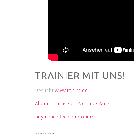
TRAINIER MIT UNS!
Besucht
www.roninz.de
Abonniert unseren YouTube Kanal.
buymeacoffee.com/roninz