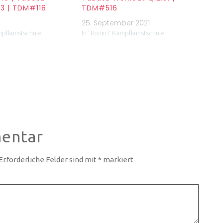
3 | TDM#118
TDM#516
0
25. September 2021
mpfkunstschule"
In "RoninZ Kampfkunstschule"
entar
Erforderliche Felder sind mit
*
markiert