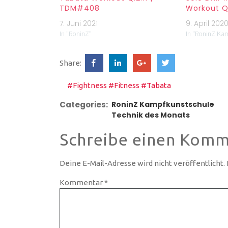
TDM#408
Workout Q
7. Juni 2021
9. April 202
In "RoninZ"
In "RoninZ Ka
Share:
#Fightness
#Fitness
#Tabata
Categories:
RoninZ Kampfkunstschule
Technik des Monats
Schreibe einen Komm
Deine E-Mail-Adresse wird nicht veröffentlicht.
Kommentar
*