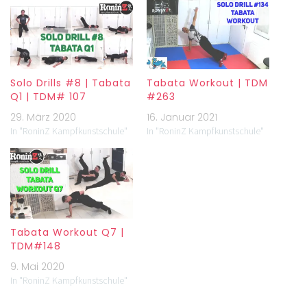
Solo Drills #8 | Tabata
Tabata Workout | TDM
Q1 | TDM# 107
#263
29. März 2020
16. Januar 2021
In "RoninZ Kampfkunstschule"
In "RoninZ Kampfkunstschule"
Tabata Workout Q7 |
TDM#148
9. Mai 2020
In "RoninZ Kampfkunstschule"