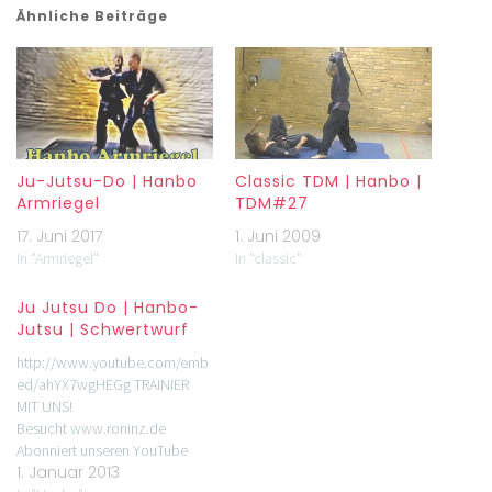
Ähnliche Beiträge
Ju-Jutsu-Do | Hanbo
Classic TDM | Hanbo |
Armriegel
TDM#27
17. Juni 2017
1. Juni 2009
In "Armriegel"
In "classic"
Ju Jutsu Do | Hanbo-
Jutsu | Schwertwurf
http://www.youtube.com/emb
ed/ahYX7wgHEGg TRAINIER
MIT UNS!
Besucht www.roninz.de
Abonniert unseren YouTube
1. Januar 2013
Kanal.