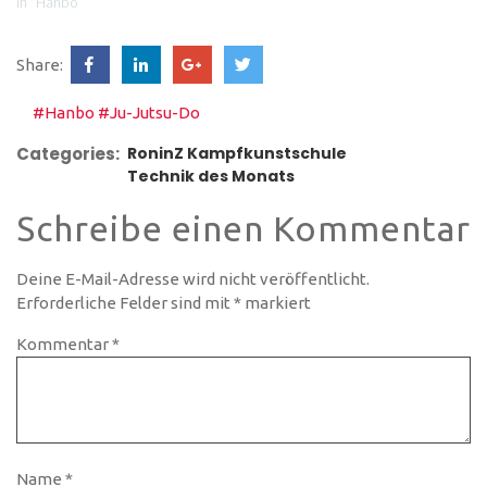
buymeacoffee.com/roninz
In "Hanbo"
Share:
#Hanbo
#Ju-Jutsu-Do
Categories:
RoninZ Kampfkunstschule
Technik des Monats
Schreibe einen Kommentar
Deine E-Mail-Adresse wird nicht veröffentlicht.
Erforderliche Felder sind mit
*
markiert
Kommentar
*
Name
*