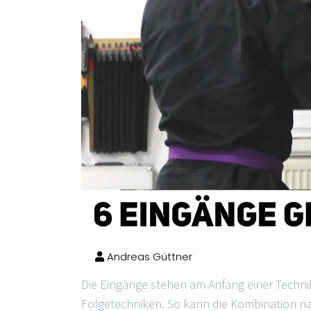
Andreas Güttner
Die Eingänge stehen am Anfang einer Techni
Folgetechniken. So kann die Kombination na