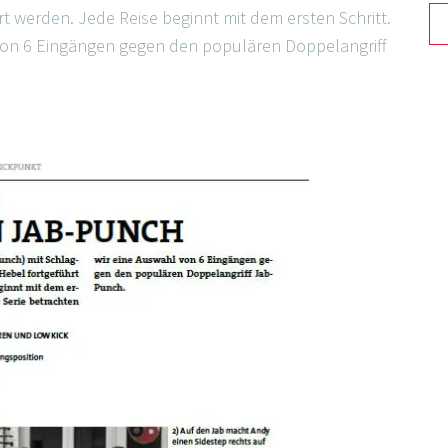
t werden. Jede Reise beginnt mit dem ersten Schritt.
l von 6 Eingängen gegen den populären Doppelangriff