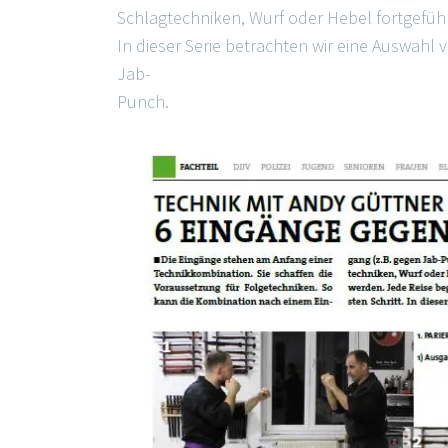
Schlagtechniken, Wurf oder Hebel fortgeführ
In dieser Serie betrachten wir eine Auswah
Jab-
Punch.