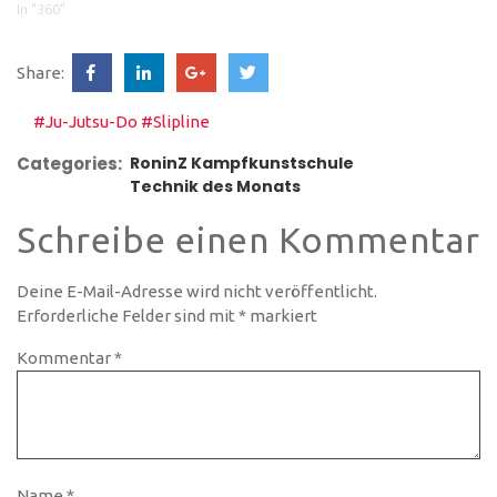
RoninZ Kampfkunstschule
In "360"
Come on. Have fun. Kick ass.
www.roninz.de | Tel.:
Share:
0751.270.889.42 Abonnier
unseren RoninZ Newsletter Was
ist neu auf RoninZ auf You Tube
#Ju-Jutsu-Do
#Slipline
Categories:
RoninZ Kampfkunstschule
Technik des Monats
Schreibe einen Kommentar
Deine E-Mail-Adresse wird nicht veröffentlicht.
Erforderliche Felder sind mit
*
markiert
Kommentar
*
Name
*