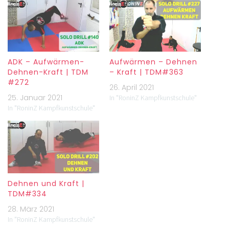
ADK – Aufwärmen-
Aufwärmen – Dehnen
Dehnen-Kraft | TDM
– Kraft | TDM#363
#272
26. April 2021
25. Januar 2021
In "RoninZ Kampfkunstschule"
In "RoninZ Kampfkunstschule"
Dehnen und Kraft |
TDM#334
28. März 2021
In "RoninZ Kampfkunstschule"