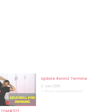
Update RoninZ Termine
2. Juni 2015
In "RoninZ Kampfkunstschule"
| TDM#322