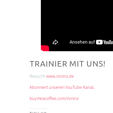
TRAINIER MIT UNS!
Besucht
www.roninz.de
Abonniert unseren YouTube Kanal.
buymeacoffee.com/roninz