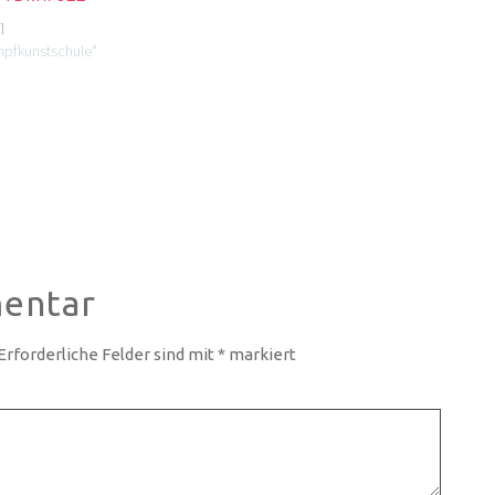
1
mpfkunstschule"
entar
Erforderliche Felder sind mit
*
markiert