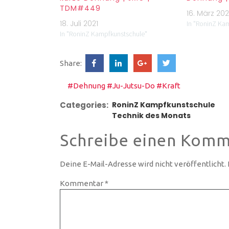
TDM#449
16. März 202
18. Juli 2021
In "RoninZ Ka
In "RoninZ Kampfkunstschule"
Share:
#Dehnung
#Ju-Jutsu-Do
#Kraft
Categories:
RoninZ Kampfkunstschule
Technik des Monats
Schreibe einen Komm
Deine E-Mail-Adresse wird nicht veröffentlicht.
Kommentar
*