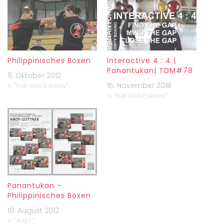
Philippinisches Boxen
Interactive 4 : 4 |
Panantukan| TDM#78
9. Oktober 2012
15. November 2018
In "Kali Arnis Eskrima"
In "Kali Arnis Eskrima"
Panantukan –
Philippinisches Boxen
10. August 2012
In "IKAEF"