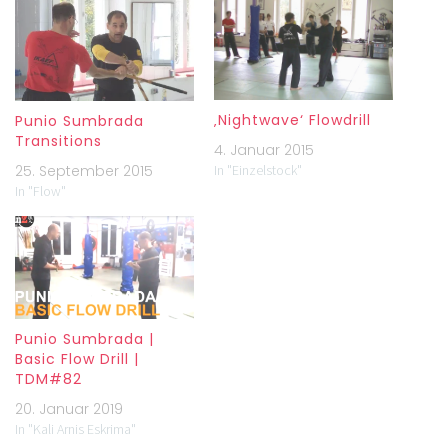
‚Nightwave‘ Flowdrill
Punio Sumbrada
Transitions
4. Januar 2015
In "Einzelstock"
25. September 2015
In "Flow"
Punio Sumbrada |
Basic Flow Drill |
TDM#82
20. Januar 2019
In "Kali Arnis Eskrima"