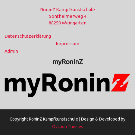
RoninZ Kampfkunstschule
Sontheimerweg 4
88250 Weingarten
Datenschutzerklärung
Impressum
Admin
myRoninZ
Copyright RoninZ Kampfkunstschule |
Design & Developed by
Ovation Themes