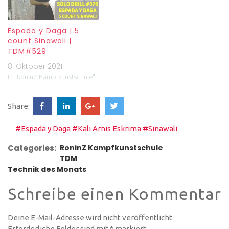
Espada y Daga | 5
count Sinawali |
TDM#529
8. Oktober 2021
In "RoninZ Kampfkunstschule"
Share:
#Espada y Daga
#Kali Arnis Eskrima
#Sinawali
Categories:
RoninZ Kampfkunstschule
TDM
Technik des Monats
Schreibe einen Kommentar
Deine E-Mail-Adresse wird nicht veröffentlicht.
Erforderliche Felder sind mit
*
markiert